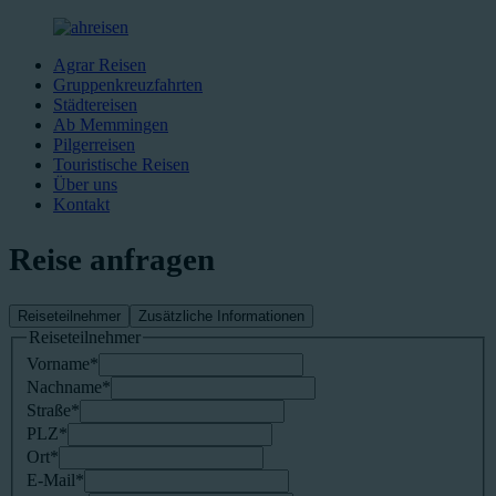
Agrar Reisen
Gruppenkreuzfahrten
Städtereisen
Ab Memmingen
Pilgerreisen
Touristische Reisen
Über uns
Kontakt
Reise anfragen
Reiseteilnehmer
Zusätzliche Informationen
Reiseteilnehmer
Vorname
*
Nachname
*
Straße
*
PLZ
*
Ort
*
E-Mail
*