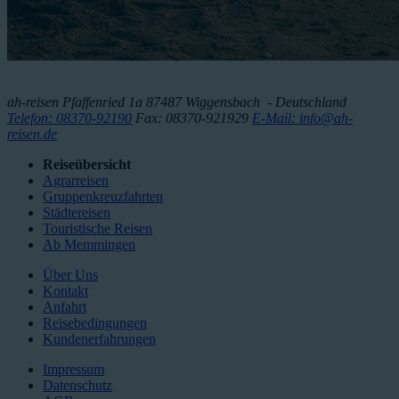
ah-reisen
Pfaffenried 1a
87487
Wiggensbach
- Deutschland
Telefon: 08370-92190
Fax: 08370-921929
E-Mail: info@ah-
reisen.de
Reiseübersicht
Agrarreisen
Gruppenkreuzfahrten
Städtereisen
Touristische Reisen
Ab Memmingen
Über Uns
Kontakt
Anfahrt
Reisebedingungen
Kundenerfahrungen
Impressum
Datenschutz