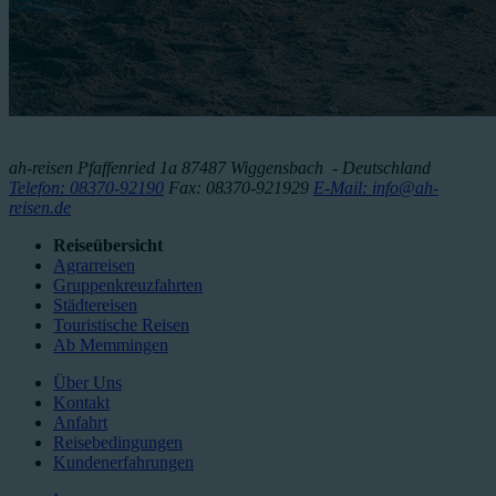
ah-reisen
Pfaffenried 1a
87487
Wiggensbach
- Deutschland
Telefon: 08370-92190
Fax: 08370-921929
E-Mail: info@ah-
reisen.de
Reiseübersicht
Agrarreisen
Gruppenkreuzfahrten
Städtereisen
Touristische Reisen
Ab Memmingen
Über Uns
Kontakt
Anfahrt
Reisebedingungen
Kundenerfahrungen