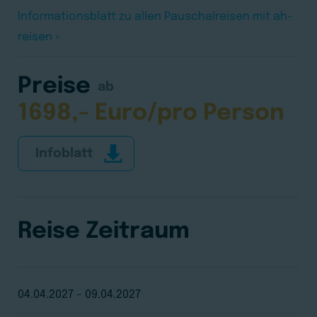
Touristische Reisen
Informationsblatt zu allen Pauschalreisen mit ah-
reisen »
Über uns
Preise
ab
1698,- Euro/pro Person
Kontakt
Infoblatt
Reise Zeitraum
04.04.2027 - 09.04.2027