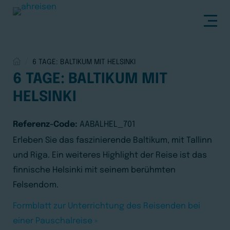
Agrar Reisen
6 TAGE: BALTIKUM MIT HELSINKI
6 TAGE: BALTIKUM MIT
Gruppenkreuzfahrten
HELSINKI
Referenz-Code:
AABALHEL_701
Städtereisen
Erleben Sie das faszinierende Baltikum, mit Tallinn
und Riga. Ein weiteres Highlight der Reise ist das
Ab Memmingen
finnische Helsinki mit seinem berühmten
Felsendom.
Pilgerreisen
Formblatt zur Unterrichtung des Reisenden bei
einer Pauschalreise »