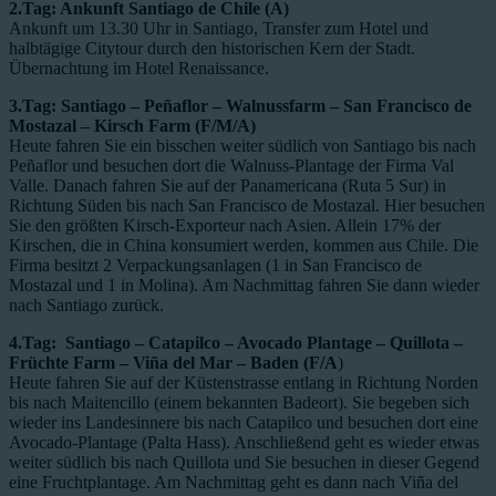
2.Tag: Ankunft Santiago de Chile (A)
Ankunft um 13.30 Uhr in Santiago, Transfer zum Hotel und
halbtägige Citytour durch den historischen Kern der Stadt.
Übernachtung im Hotel Renaissance.
3.Tag: Santiago –
Peñaflor
– Walnussfarm –
San Francisco de
Mostazal
– Kirsch Farm (F/M/A)
Heute fahren Sie ein bisschen weiter südlich von Santiago bis nach
Peñaflor und besuchen dort die Walnuss-Plantage der Firma Val
Valle. Danach fahren Sie auf der Panamericana (Ruta 5 Sur) in
Richtung Süden bis nach San Francisco de Mostazal. Hier besuchen
Sie den größten Kirsch-Exporteur nach Asien. Allein 17% der
Kirschen, die in China konsumiert werden, kommen aus Chile. Die
Firma besitzt 2 Verpackungsanlagen (1 in San Francisco de
Mostazal und 1 in Molina). Am Nachmittag fahren Sie dann wieder
nach Santiago zurück.
4.Tag: Santiago – Catapilco – Avocado Plantage – Quillota –
Früchte Farm – Viña del Mar – Baden (F/A
)
Heute fahren Sie auf der Küstenstrasse entlang in Richtung Norden
bis nach Maitencillo (einem bekannten Badeort). Sie begeben sich
wieder ins Landesinnere bis nach Catapilco und besuchen dort eine
Avocado-Plantage (Palta Hass). Anschließend geht es wieder etwas
weiter südlich bis nach Quillota und Sie besuchen in dieser Gegend
eine Fruchtplantage. Am Nachmittag geht es dann nach Viña del