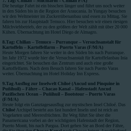
7. Tag: Chillan – Milchfarm – Chillan F/A)
Die heutige Fahrt ist ein bisschen länger und führt uns noch weiter
in den Süden bis in die Region der Araucania. In Yungay besuchen
wir den Weltmeister im Zuckerrübenanbau und essen zu Mittag. Sie
fahren bis zur Hauptstadt Temuco. Hier besuchen wir einen riesigen
Milchviehbetrieb, der zu den größten der Welt zählt mit über 20 000
Kühen. Übernachtung im Hotel Diego de Almagro.
8.
Tag: Chillan – Temuco – Purranque – Versuchsanstalt für
Kartoffeln – Kartoffelfarm – Puerto Varas (F/M/A)
Heute Morgen fahren Sie weiter in den Süden bis nach Purranque.
Im Jahr 1972 wurde hier die Versuchsanstalt für Kartoffelanbau Inia
eingerichtet. Sie besuchen das Zentrum und auch eine große
Kartoffelfarm. Nach dem Besuch fahren Sie nach Puerto Varas
weiter. Übernachtung im Hotel Holiday Inn Express.
9.Tag Ausflug zur Inselwelt Chiloé (Ancud und Pinquine in
Puñihuil) – Fähre – Chacao Kanal – Hafenstadt Ancud
Pazifischen Ocean – Puñihuil – Bootstour – Puerto Varas
(F/M/A)
Heute folgt ein Ganztagesausflug zur mystischen Insel Chiloé. Das
Chiloé
Archipel besteht aus fast hundert Inseln und ist reich an
Vogelarten und Meeresfrüchten. Ihr Weg führt Sie über die
Panamericana vorbei an der wichtigsten Hafenstadt der Region,
Puerto Montt, bis nach Pargua. Dort gehen Sie an Bord der Fähre,
die Sie über den
Chacao Kanal
nach Chacao bringt. Anschließend