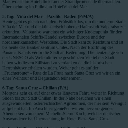
Mar, wo sie im Hotel direkt an der Strandpromenade übernachten.
Übernachtung im Pullmann HotelVina del Mar.
5.Tag: Viña del Mar – Pazifik –Baden (F/M/A)
Heute geht es gleich nach dem Frühstück los, um die moderne Stadt
Viña del Mar und die künstlerisch boheme Hafenstadt Valparaíso zu
erkunden. Valparaíso war einst ein wichtiger Knotenpunkt für den
Internationalen Schiffs-Handel zwischen Europa und der
nordamerikanischen Westküste. Die Stadt kam zu Reichtum und ist
bis heute das Bankenzentrum Chiles. Nach der Eröffnung des
Panama-Kanals verlor die Stadt an Bedeutung. Die heutzutage von
der UNESCO als Weltkulturerbe geschützten Viertel der Stadt
haben wir diesem Stillstand zu verdanken da die historischen
Herrenhäuser erhalten wurden. Weiter geht es auf der
„Früchteroute“ - Ruta de La Fruta nach Santa Cruz wo wir an ein
einer Weintour und Degustation teilnehmen.
6.Tag: Santa Cruz
– Chillan (F/A)
Morgens geht es, auf einer etwas längeren Fahrt, weiter in Richtung
Süden bis zur Stadt Chillan. In der Nähe besuchen wir einen
ausgewanderten, österreichischen Agronomen, der hier sein Weingut
aufgebaut hat. Im Anschluss genießen wir ein hervorragendes
Abendessen von einem Michelin-Sterne Koch, welcher deutscher
Auswanderer ist. Übernachtung im Hotel Plaza Santa Cruz.