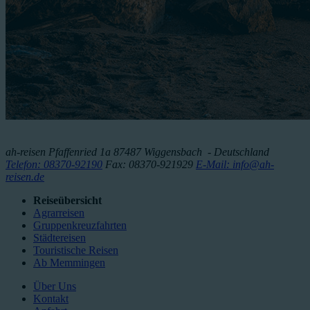
ah-reisen
Pfaffenried 1a
87487
Wiggensbach
- Deutschland
Telefon: 08370-92190
Fax: 08370-921929
E-Mail: info@ah-
reisen.de
Reiseübersicht
Agrarreisen
Gruppenkreuzfahrten
Städtereisen
Touristische Reisen
Ab Memmingen
Über Uns
Kontakt