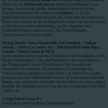
fahren Sie zur
Hafenstadt Ancud,
direkt am Pazifischen Ozean
gelegen. Ancud ist die größte Ansiedlung im Norden Chiloés.
Anschließend fahren Sie weiter nach
Puñihuil
, ca. 20 km
südwestlich der Hafenstadt gelegen. Die Fahrt führt Sie entlang des
Pazifischen Ozeans. In der kleinen Bucht werden Sie eine Bootstour
zu drei kleinen Inseln unternehmen, wo Sie Magallan- und
Humboldt-Pinguine sehen können. Ein Naturschauspiel.
Übernachtung im Hotel Cumbres.
10.Tag: Puerto Varas Wasser-fälle von Petrohué – Vulkan
Osorno – Todos Los Santos See – Milchbetrieb Fundo Playa
Venado – Puerto Varas (F/M/A)
Heute begeben wir uns auf eine Exkursion in die Kordilleren, in den
ältesten Nationalpark Chiles und damit einen der ersten Weltweit:
den Nationalpark Vicente Pérez Rosales. Wir besuchen die
Wasserfälle von Petrohué, die sich über eine Lavazunge des
Vulkans Osorno ergießen und den Todos Los Santos See. Zudem
besuchen wir einen Milchbetrieb welcher als Endprodukt Käse und
Manjar, eine chilenische Spezialität aus der Milch von Jersey-Kühen
herstellt. Wir schließen unseren Tag mit einem typischen Chile BBQ
Grillfest ab.
11.Tag Puerto Varas (F)
Erholung in dieser herrlichen Stadt und Region.